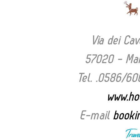
Via dei Cav
57020 - Mari
Tel. .0586/6
www.hot
E-mail
booki