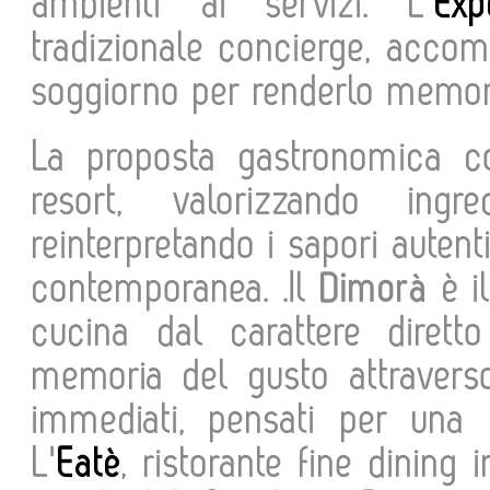
ambienti ai servizi. L
’
Exp
tradizionale concierge, accom
soggiorno per renderlo memor
La proposta gastronomica co
resort, valorizzando ing
reinterpretando i sapori autent
contemporanea. .Il
Dimorà
è il
cucina dal carattere dirett
memoria del gusto attraverso
immediati, pensati per una c
L'
Eatè
, ristorante fine dining 