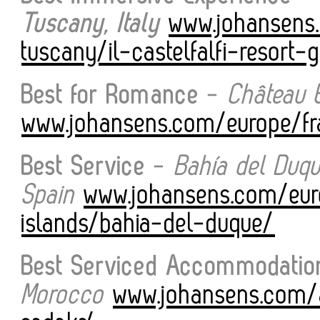
Tuscany, Italy
www.johansens.
tuscany/il-castelfalfi-resort-
Best for Romance
-
Château E
www.johansens.com/europe/fr
Best Service
-
Bahía del Duqu
Spain
www.johansens.com/eur
islands/bahia-del-duque/
Best Serviced Accommodatio
Morocco
www.johansens.com/