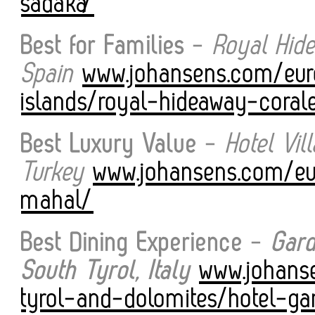
sadaka/
Best for Families
-
Royal Hide
Spain
www.johansens.com/eur
islands/royal-hideaway-coral
Best Luxury Value
-
Hotel Vil
Turkey
www.johansens.com/eur
mahal/
Best Dining Experience
-
Gard
South Tyrol, Italy
www.johanse
tyrol-and-dolomites/hotel-g