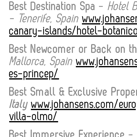
Best Destination Spa
-
Hotel 
- Tenerife, Spain
www.johanse
canary-islands/hotel-botanic
Best Newcomer or Back on th
Mallorca, Spain
www.johansens
es-princep/
Best Small & Exclusive Prope
Italy
www.johansens.com/europ
villa-olmo/
Best Immersive Experience