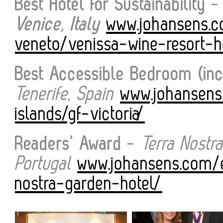
Best Hotel for Sustainability
Venice, Italy
www.johansens.c
veneto/venissa-wine-resort-h
Best Accessible Bedroom (in
Tenerife, Spain
www.johansens
islands/gf-victoria/
Readers’ Award
-
Terra Nostr
Portugal
www.johansens.com/e
nostra-garden-hotel/