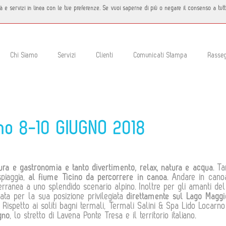
icità e servizi in linea con le tue preferenze. Se vuoi saperne di più o negare il consenso a tu
Chi Siamo
Servizi
Clienti
Comunicati Stampa
Rasse
ino 8-10 GIUGNO 2018
tura e gastronomia e tanto divertimento, relax, natura e acqua
. T
piaggia,
al fiume Ticino da percorrere in canoa
. Andare in cano
rranea a uno splendido scenario alpino. Inoltre per gli amanti de
zata per la sua posizione privilegiata
direttamente sul Lago Maggi
si. Rispetto ai soliti bagni termali, Termali Salini & Spa Lido Locar
gno
, lo stretto di Lavena Ponte Tresa e il territorio italiano.