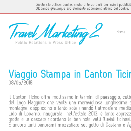
Questo sito utilizza cookie, anche di terze parti, per inviarti pubbl
cliccando qualunque suo elemento acconsenti all'uso dei cookie.
Home
Viaggio Stampa in Canton Tic
08/06/2018
Il Canton Ticino offre moltissimo in termini di
paesaggio, cul
del Lago Maggiore che vanta una meravigliosa lunghissima s
montagne, cappuccino e tanto sole unendo l’atmosfera medite
Lido di Locarno
, inaugurata nell'estate 2013, è tanto apprez
grotte e le cascate ricordano le ben note valli fluviali ticine
E ancora tanti
panorami mozzafiato sul golfo di Caslano e A