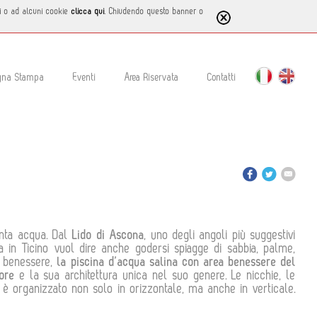
tti o ad alcuni cookie
clicca qui
. Chiudendo questo banner o
gna Stampa
Eventi
Area Riservata
Contatti
anta acqua. Dal
Lido di Ascona
, uno degli angoli più suggestivi
a in Ticino vuol dire anche godersi spiagge di sabbia, palme,
l benessere,
la piscina d’acqua salina con area benessere del
ore
e la sua architettura unica nel suo genere. Le nicchie, le
no è organizzato non solo in orizzontale, ma anche in verticale.