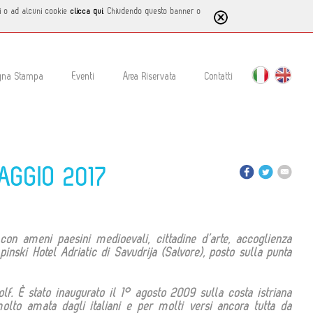
tti o ad alcuni cookie
clicca qui
. Chiudendo questo banner o
gna Stampa
Eventi
Area Riservata
Contatti
MAGGIO 2017
e con ameni paesini medioevali, cittadine d’arte, accoglienza
pinski Hotel Adriatic di Savudrija (Salvore), posto sulla punta
lf. È stato inaugurato il 1° agosto 2009 sulla costa istriana
molto amata dagli italiani e per molti versi ancora tutta da