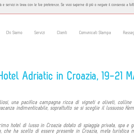
icità e servizi in linea con le tue preferenze. Se vuoi saperne di più o negare il consenso a tu
Chi Siamo
Servizi
Clienti
Comunicati Stampa
Rasse
otel Adriatic in Croazia, 19-21 
gliosi, una pacifica campagna ricca di vigneti e oliveti, collin
vacanza indimenticabile, soprattutto se si sceglie il lussuoso Kem
mo hotel di lusso in Croazia dotato di spiaggia privata, spa e go
so, che ha scelto di essere presente in Croazia, meta turistica 