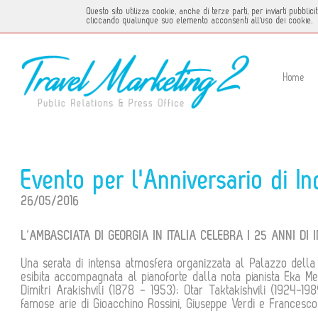
Questo sito utilizza cookie, anche di terze parti, per inviarti pubbl
cliccando qualunque suo elemento acconsenti all'uso dei cookie.
Home
Evento per l'Anniversario di 
26/05/2016
L’AMBASCIATA DI GEORGIA IN ITALIA CELEBRA I 25 ANNI DI
Una serata di intensa atmosfera organizzata al Palazzo della
esibita accompagnata al pianoforte dalla nota pianista Eka Metr
Dimitri Arakishvili (1878 - 1953); Otar Taktakishvili (1924-1
famose arie di Gioacchino Rossini, Giuseppe Verdi e Francesco 