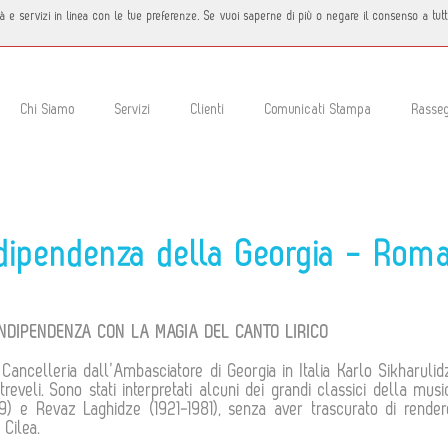
icità e servizi in linea con le tue preferenze. Se vuoi saperne di più o negare il consenso a tu
Chi Siamo
Servizi
Clienti
Comunicati Stampa
Rasse
Indipendenza della Georgia - Ro
 INDIPENDENZA CON LA MAGIA DEL CANTO LIRICO
 Cancelleria dall’Ambasciatore di Georgia in Italia Karlo Sikharul
eveli. Sono stati interpretati alcuni dei grandi classici della musi
989) e Revaz Laghidze (1921-1981), senza aver trascurato di rende
Cilea.