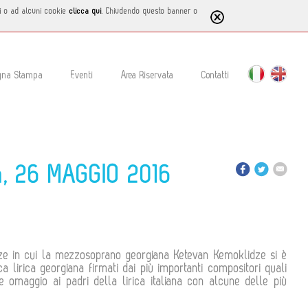
tti o ad alcuni cookie
clicca qui
. Chiudendo questo banner o
gna Stampa
Eventi
Area Riservata
Contatti
ma, 26 MAGGIO 2016
idze in cui la mezzosoprano georgiana Ketevan Kemoklidze si è
ca lirica georgiana firmati dai più importanti compositori quali
re omaggio ai padri della lirica italiana con alcune delle più