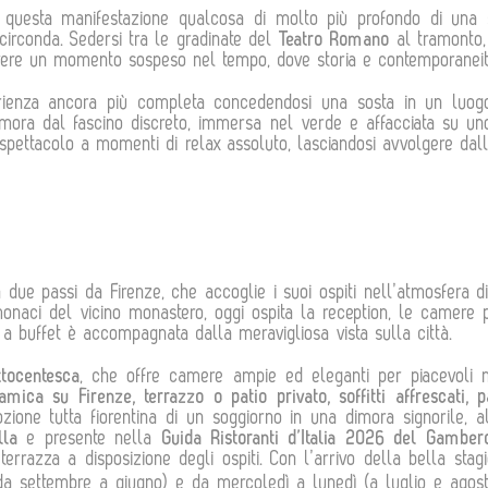
questa manifestazione qualcosa di molto più profondo di una se
circonda. Sedersi tra le gradinate del
Teatro Romano
al tramonto,
a vivere un momento sospeso nel tempo, dove storia e contemporanei
rienza ancora più completa concedendosi una sosta in un luogo
imora dal fascino discreto, immersa nel verde e affacciata su uno
di spettacolo a momenti di relax assoluto, lasciandosi avvolgere d
due passi da Firenze, che accoglie i suoi ospiti nell’atmosfera 
i monaci del vicino monastero, oggi ospita la reception, le camere
iti a buffet è accompagnata dalla meravigliosa vista sulla città.
ttocentesca
, che offre camere ampie ed eleganti per piacevoli 
amica su Firenze, terrazzo o patio privato, soffitti affrescati,
ione tutta fiorentina di un soggiorno in una dimora signorile, a
ella
e presente nella
Guida Ristoranti d’Italia 2026 del Gambe
rrazza a disposizione degli ospiti. Con l’arrivo della bella stagio
(da settembre a giugno) e da mercoledì a lunedì (a luglio e agost