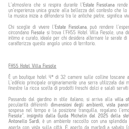
L’atmosfera che si respira durante l’
Estate Fiesolana
rende 
un’esperienza unica grazie alla bellezza del contesto che lo 
la musica inizia a diffondersi tra le antiche pietre, signific
Chi sceglie di vivere l’
Estate Fiesolana
, può rendere l’espe
circondano
Fiesole
si trova l’FH55 Hotel Villa Fiesole, una d
intimo e curato, ideale per chi desidera alternare le serate 
caratterizza questo angolo unico di territorio.
FH55 Hotel Villa Fiesole
È un boutique hotel 4* di 32 camere sulle colline toscane a 
L’edificio principale originariamente una serra utilizzata da
finestre la ricca scelta di prodotti freschi dolci e salati serv
Passando dal giardino in stile italiano, si arriva alla
villa o
peculiarità differenti:
dimensioni degli ambienti, vista panor
sospesa nel tempo e la posizione tranquilla, regalano l’emoz
Fiesole”
,
insignito dalla Guida Michelin dal 2025 della st
Antonello Sardi
, è un ambiente raccolto con una splendida te
aperta con vista sulla città. Ė aperto da martedì a sabato 