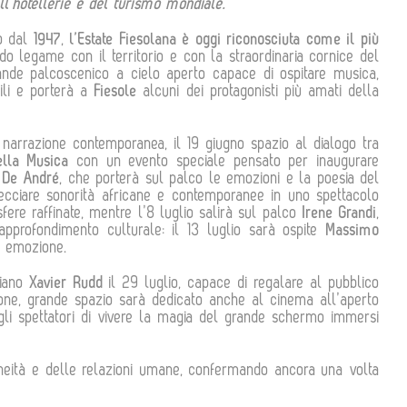
l’hotellerie e del turismo mondiale.
vo dal
1947
,
l’Estate Fiesolana è oggi riconosciuta come il più
o legame con il territorio e con la straordinaria cornice del
rande palcoscenico a cielo aperto capace di ospitare musica,
bili e porterà a
Fiesole
alcuni dei protagonisti più amati della
a narrazione contemporanea, il 19 giugno spazio al dialogo tra
ella Musica
con un evento speciale pensato per inaugurare
o De André
, che porterà sul palco le emozioni e la poesia del
trecciare sonorità africane e contemporanee in uno spettacolo
fere raffinate, mentre l’8 luglio salirà sul palco
Irene Grandi
,
’approfondimento culturale: il 13 luglio sarà ospite
Massimo
d emozione.
liano
Xavier Rudd
il 29 luglio, capace di regalare al pubblico
zione, grande spazio sarà dedicato anche al cinema all’aperto
i spettatori di vivere la magia del grande schermo immersi
neità e delle relazioni umane, confermando ancora una volta