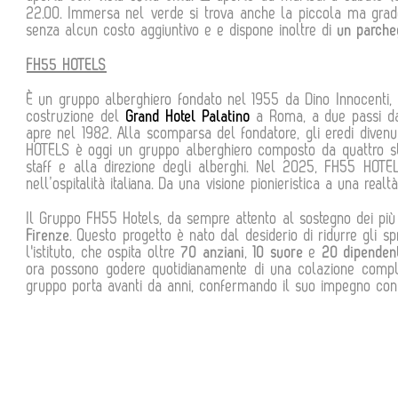
22.00. Immersa nel verde si trova anche la piccola ma gradev
senza alcun costo aggiuntivo e e dispone inoltre di
un parche
FH55 HOTELS
È un gruppo alberghiero fondato nel 1955 da Dino Innocenti, pi
costruzione del
Grand Hotel Palatino
a Roma, a due passi da
apre nel 1982. Alla scomparsa del fondatore, gli eredi divenut
HOTELS è oggi un gruppo alberghiero composto da quattro str
staff e alla direzione degli alberghi. Nel 2025, FH55 HOTE
nell’ospitalità italiana. Da una visione pionieristica a una rea
Il Gruppo FH55 Hotels, da sempre attento al sostegno dei più b
Firenze
. Questo progetto è nato dal desiderio di ridurre gli 
l'istituto, che ospita oltre
70 anziani
,
10 suore
e
20 dipenden
ora possono godere quotidianamente di una colazione comple
gruppo porta avanti da anni, confermando il suo impegno concr