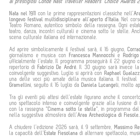
ai prestigiosi Condé Nast Traveller Readers’ Choice Awards 2
Nata nel 1911
con le prime rappresentazioni classiche nell’
Ar
longevo festival multidisciplinare all’aperto d’Italia
. Nel cor
Teatro Romano, autentico simbolo della rassegna. Ogni estat
teatro, danza, incontri culturali e cinema sotto le stelle. A
scena culturale italiana ed internazionale.
Ad aprire simbolicamente il festival sarà, il 16 giugno,
Corra
giornalismo e musica con
Francesca Mannocchi
e
Rodrigo
ufficialmente l’estate. Il programma proseguirà il 22 giugno 
repertorio di
Fabrizio De André
. Il 30 giugno sarà invece l
coinvolgente suggestivo. Luglio si aprirà con
Raphael Gualazz
una delle voci più amate della musica italiana. Il festival
Gramellini
, seguito il 16 luglio da
Daniela Lucangeli
, molto a
Tra gli eventi più attesi dell’estate figurano anche il concer
uno spettacolo intenso e coinvolgente grazie alla fusione di
con la rassegna
“Cinema sotto le stelle”
, in programma dal
nella suggestiva atmosfera dell’
Area Archeologica di Fiesole.
A chiudere l’edizione 2026 sarà, il 9 settembre,
Massimo Re
la capacità dell’
Estate Fiesolana
di alternare spettacolo, music