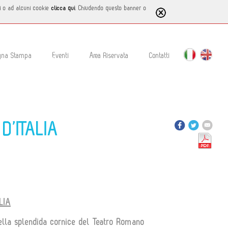
tti o ad alcuni cookie
clicca qui
. Chiudendo questo banner o
gna Stampa
Eventi
Area Riservata
Contatti
D’ITALIA
LIA
 nella splendida cornice del Teatro Romano