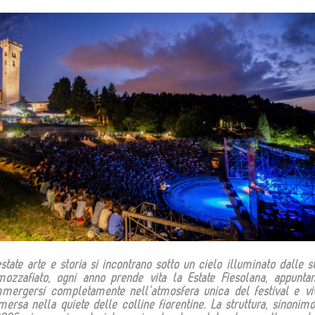
ate arte e storia si incontrano sotto un cielo illuminato dalle ste
mozzafiato, ogni anno prende vita la Estate Fiesolana, appunta
mergersi completamente nell’atmosfera unica del festival e viv
ersa nella quiete delle colline fiorentine. La struttura, sinonimo