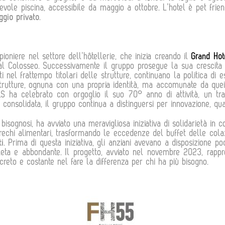
ole piscina, accessibile da maggio a ottobre. L’hotel è pet frien
ggio privato
.
oniere nel settore dell’hôtellerie, che inizia creando il
Grand Hot
l Colosseo. Successivamente il gruppo prosegue la sua crescita c
i nel frattempo titolari delle strutture, continuano la politica di
utture, ognuna con una propria identità, ma accomunate da quei 
LS ha celebrato con orgoglio il suo 70° anno di attività, un tr
ltà consolidata, il gruppo continua a distinguersi per innovazione, qu
isognosi, ha avviato una meravigliosa iniziativa di solidarietà in c
sprechi alimentari, trasformando le eccedenze del buffet delle cola
ti
. Prima di questa iniziativa, gli anziani avevano a disposizione 
ta e abbondante. Il progetto, avviato nel novembre 2023, rappres
eto e costante nel fare la differenza per chi ha più bisogno.