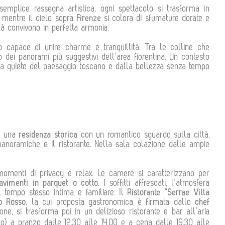
mplice rassegna artistica, ogni spettacolo si trasforma in
 mentre il cielo sopra
Firenze
si colora di sfumature dorate e
tà convivono in perfetta armonia.
 capace di unire charme e tranquillità. Tra le colline che
 dei panorami più suggestivi dell’area fiorentina. Un contesto
alla quiete del paesaggio toscano e dalla bellezza senza tempo
di una
residenza storica
con un romantico sguardo sulla città.
 panoramiche e il ristorante. Nella sala colazione dalle ampie
momenti di privacy e relax. Le camere si caratterizzano per
 pavimenti in parquet o cotto
. I soffitti affrescati, l’atmosfera
l tempo stesso intima e familiare. Il
Ristorante
“Serrae Villa
ro Rosso
, la cui proposta gastronomica è firmata dallo
chef
ne, si trasforma poi in un delizioso ristorante e bar all’aria
o) a pranzo dalle 12.30 alle 14.00 e a cena dalle 19.30 alle