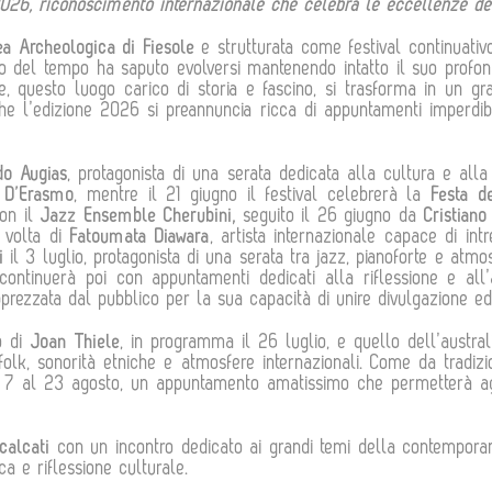
026, riconoscimento internazionale che celebra le eccellenze del
ea Archeologica di Fiesole
e strutturata come festival continuati
so del tempo ha saputo evolversi mantenendo intatto il suo profond
e, questo luogo carico di storia e fascino, si trasforma in un g
nche l’edizione 2026 si preannuncia ricca di appuntamenti imperdi
do Augias
, protagonista di una serata dedicata alla cultura e all
 D’Erasmo
, mentre il 21 giugno il festival celebrerà la
Festa d
con il
Jazz Ensemble Cherubini,
seguito il 26 giugno da
Cristian
a volta di
Fatoumata Diawara
, artista internazionale capace di in
i
il 3 luglio, protagonista di una serata tra jazz, pianoforte e atmos
 continuerà poi con appuntamenti dedicati alla riflessione e all
pprezzata dal pubblico per la sua capacità di unire divulgazione e
to di
Joan Thiele
, in programma il 26 luglio, e quello dell’austra
 folk, sonorità etniche e atmosfere internazionali. Come da tradi
 7 al 23 agosto, un appuntamento amatissimo che permetterà agl
calcati
con un incontro dedicato ai grandi temi della contempora
a e riflessione culturale.