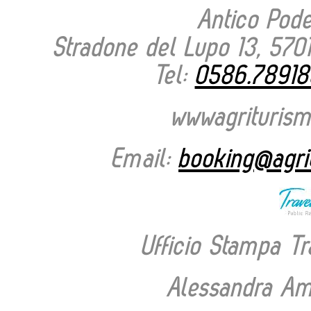
Antico Pod
Stradone del Lupo 13, 5701
Tel:
0586.78918
wwwagrituris
Email:
booking@agri
Ufficio Stampa T
Alessandra Ama