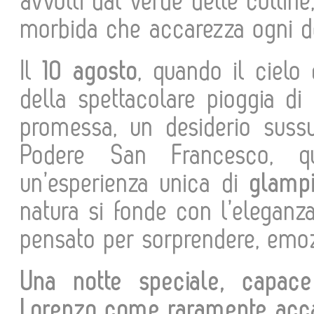
avvolti dal verde delle colline
morbida che accarezza ogni de
Il
10 agosto
, quando il cielo
della spettacolare pioggia di
promessa, un desiderio sussur
Podere San Francesco, q
un’esperienza unica di
glampi
natura si fonde con l’eleganz
pensato per sorprendere, emozi
Una notte speciale, capac
Lorenzo come raramente accad